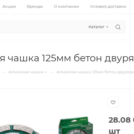
Акции
Бренды
О компании
Условия доставки
Каталог
я чашка 125мм бетон двур
—
—
Алмазные чашки
Алмазная чашка 125мм бетон двуряд
28.08
шт