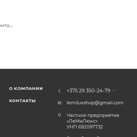
ита,
лстого
О КОМПАНИИ
+375 29 350-24-79
КОНТАКТЫ
lemiluxshop@gmail.com
Частное предприятие
«ЛеМиЛюкс»
УНП 692097732