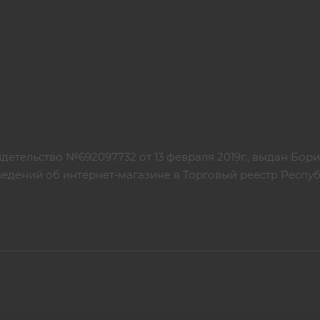
детельство №692097732 от 13 февраля 2019г., выдан Бо
едений об интернет‑магазине в Торговый реестр Республ