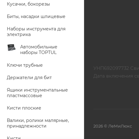
Кусачки, бокорезы
Биты, насадки шлицевые
Наборы инструмента для
электрика
Автомобильные
наборы TOPTUL
Ключи трубные
УНП692097732 Сви
Дата включения св
Держатели для бит
Ящики инструментальные
пластмассовые
Кисти плоские
Валики, ролики малярные,
принадлежности
2026 © ЛеМиЛюкс
Кисти