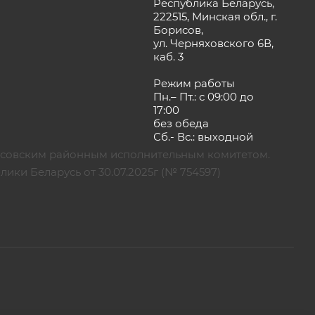
Республика Беларусь,
222515, Минская обл., г.
Борисов,
ул. Черняховского 6В,
каб. 3
Режим работы
Пн.– Пт.: с 09:00 до
17:00
без обеда
Сб.- Вс.: выходной
рисовским районным исполнительным комитетом.
ики Беларусь от 30.07.2025г (№ 754597)