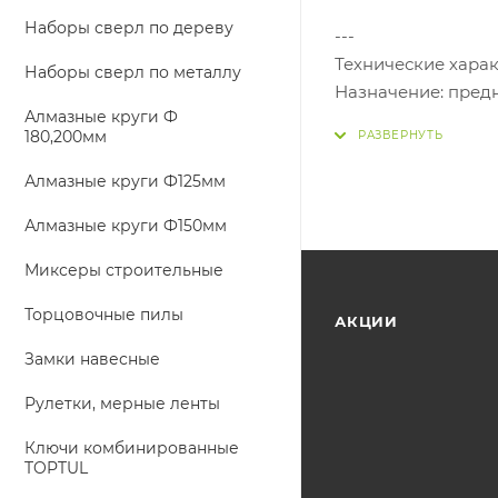
Наборы сверл по дереву
---
Технические хара
Наборы сверл по металлу
Назначение: предн
Алмазные круги Ф
кирпича. рекоменд
180,200мм
слоя материала;
Тип: двурядная;
Алмазные круги Ф125мм
Диаметр, мм: 125;
Алмазные круги Ф150мм
Посадочный диамет
Высота сегмента, м
Миксеры строительные
Количество сегмен
Основание: штам
Торцовочные пилы
АКЦИИ
Упаковка: цветная
Замки навесные
---
Рулетки, мерные ленты
Ключи комбинированные
TOPTUL