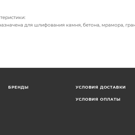
ктеристики:
азначена для шлифования камня, бетона, мрамора, гран
уется для черновой обработки поверхностей, снятия то
р, мм: 22.2;
м: 5;
тов, шт: 20;
пованное;
БРЕНДЫ
УСЛОВИЯ ДОСТАВКИ
 коробка;
УСЛОВИЯ ОПЛАТЫ