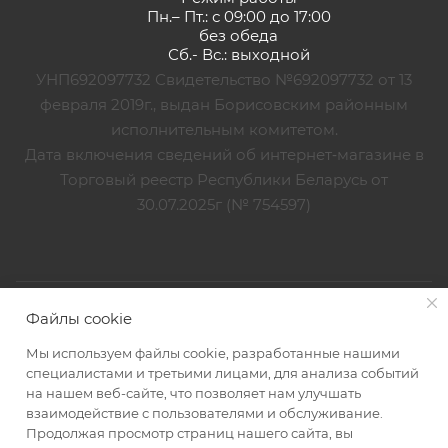
Пн.– Пт.: с 09:00 до 17:00
без обеда
Сб.- Вс.: выходной
УНП692097732 Свидетельство №692097732 от 13
февраля 2019г., выдан Борисовским районным
исполнительным комитетом.
Дата включения сведений об интернет‑магазине в
Торговый реестр Республики Беларусь от
30.07.2025г (№ 754597)
2026 © ЛеМиЛюкс
Файлы cookie
Мы используем файлы cookie, разработанные нашими
специалистами и третьими лицами, для анализа событий
на нашем веб-сайте, что позволяет нам улучшать
взаимодействие с пользователями и обслуживание.
Продолжая просмотр страниц нашего сайта, вы