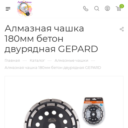
0
Алмазная чашка
180мм бетон
двурядная GEPARD
—
—
—
Главная
Каталог
Алмазные чашки
Алмазная чашка 180мм бетон двурядная GEPARD