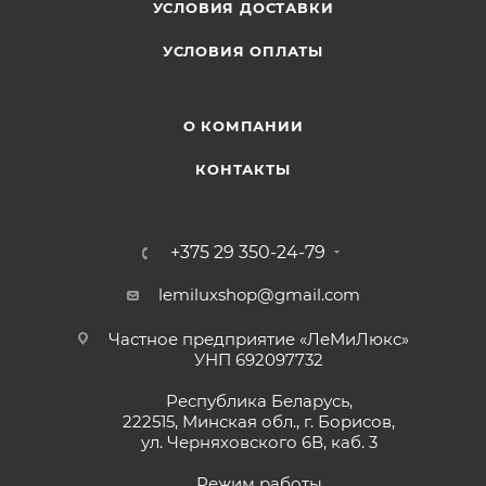
Тип: двурядная;
УСЛОВИЯ ДОСТАВКИ
Диаметр, мм: 180;
УСЛОВИЯ ОПЛАТЫ
Посадочный диаметр, мм: 22.2;
Высота сегмента, мм: 5;
Количество сегментов, шт: 28;
О КОМПАНИИ
Основание: штампованное;
Упаковка: индивидуальный блистер с отверстием
КОНТАКТЫ
под крюк;
---
+375 29 350-24-79
lemiluxshop@gmail.com
Частное предприятие «ЛеМиЛюкс»
УНП 692097732
Республика Беларусь,
222515, Минская обл., г. Борисов,
ул. Черняховского 6В, каб. 3
Режим работы