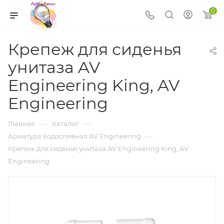
0
Крепеж для сиденья
унитаза AV
Engineering King, AV
Engineering
—
—
Главная
Каталог
—
Арматура водосливная AV Engineering
Крепеж для сиденья унитаза AV Engineering King, AV
Engineering