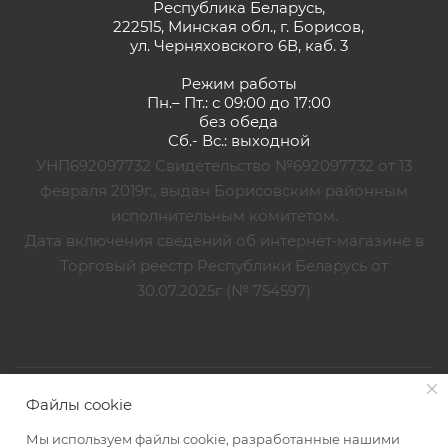
Республика Беларусь,
222515, Минская обл., г. Борисов,
ул. Черняховского 6В, каб. 3
Режим работы
Пн.– Пт.: с 09:00 до 17:00
без обеда
Сб.- Вс.: выходной
УНП692097732 Свидетельство №692097732 от 13
февраля 2019г., выдан Борисовским районным
исполнительным комитетом.
Дата включения сведений об интернет‑магазине в
Торговый реестр Республики Беларусь от
30.07.2025г (№ 754597)
2026 © ЛеМиЛюкс
Файлы cookie
Мы используем файлы cookie, разработанные нашими